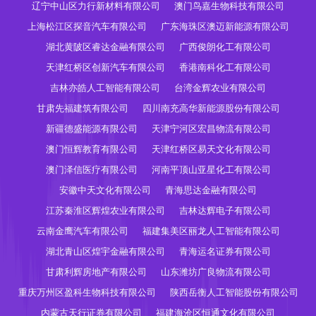
辽宁中山区力行新材料有限公司
澳门鸟嘉生物科技有限公司
上海松江区探音汽车有限公司
广东海珠区澳迈新能源有限公司
湖北黄陂区睿达金融有限公司
广西俊朗化工有限公司
天津红桥区创新汽车有限公司
香港南科化工有限公司
吉林亦皓人工智能有限公司
台湾金辉农业有限公司
甘肃先福建筑有限公司
四川南充高华新能源股份有限公司
新疆德盛能源有限公司
天津宁河区宏昌物流有限公司
澳门恒辉教育有限公司
天津红桥区易天文化有限公司
澳门泽信医疗有限公司
河南平顶山亚星化工有限公司
安徽中天文化有限公司
青海思达金融有限公司
江苏秦淮区辉煌农业有限公司
吉林达辉电子有限公司
云南金鹰汽车有限公司
福建集美区丽龙人工智能有限公司
湖北青山区煌宇金融有限公司
青海运名证券有限公司
甘肃利辉房地产有限公司
山东潍坊广良物流有限公司
重庆万州区盈科生物科技有限公司
陕西岳衡人工智能股份有限公司
内蒙古天行证券有限公司
福建海沧区恒通文化有限公司