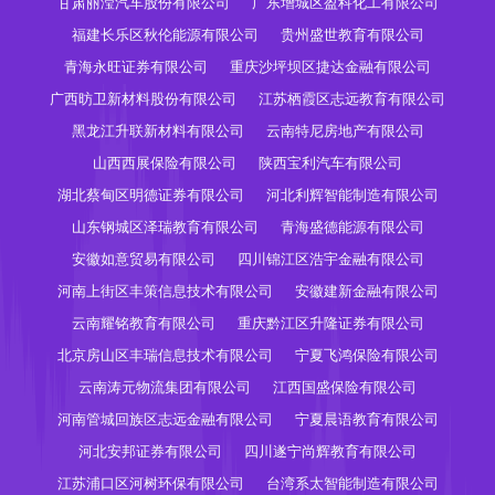
甘肃丽滢汽车股份有限公司
广东增城区盈科化工有限公司
福建长乐区秋伦能源有限公司
贵州盛世教育有限公司
青海永旺证券有限公司
重庆沙坪坝区捷达金融有限公司
广西昉卫新材料股份有限公司
江苏栖霞区志远教育有限公司
黑龙江升联新材料有限公司
云南特尼房地产有限公司
山西西展保险有限公司
陕西宝利汽车有限公司
湖北蔡甸区明德证券有限公司
河北利辉智能制造有限公司
山东钢城区泽瑞教育有限公司
青海盛德能源有限公司
安徽如意贸易有限公司
四川锦江区浩宇金融有限公司
河南上街区丰策信息技术有限公司
安徽建新金融有限公司
云南耀铭教育有限公司
重庆黔江区升隆证券有限公司
北京房山区丰瑞信息技术有限公司
宁夏飞鸿保险有限公司
云南涛元物流集团有限公司
江西国盛保险有限公司
河南管城回族区志远金融有限公司
宁夏晨语教育有限公司
河北安邦证券有限公司
四川遂宁尚辉教育有限公司
江苏浦口区河树环保有限公司
台湾系太智能制造有限公司