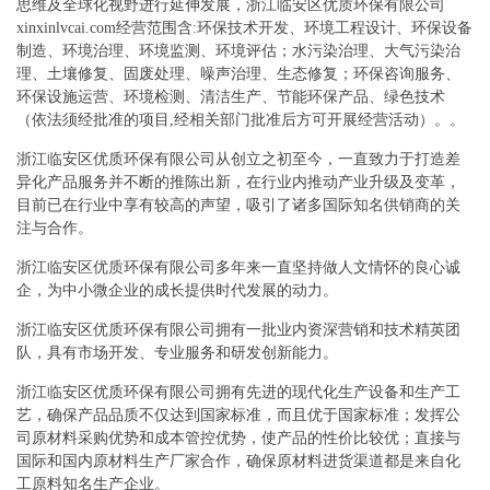
思维及全球化视野进行延伸发展，浙江临安区优质环保有限公司
xinxinlvcai.com经营范围含:环保技术开发、环境工程设计、环保设备
制造、环境治理、环境监测、环境评估；水污染治理、大气污染治
理、土壤修复、固废处理、噪声治理、生态修复；环保咨询服务、
环保设施运营、环境检测、清洁生产、节能环保产品、绿色技术
（依法须经批准的项目,经相关部门批准后方可开展经营活动）。。
浙江临安区优质环保有限公司从创立之初至今，一直致力于打造差
异化产品服务并不断的推陈出新，在行业内推动产业升级及变革，
目前已在行业中享有较高的声望，吸引了诸多国际知名供销商的关
注与合作。
浙江临安区优质环保有限公司多年来一直坚持做人文情怀的良心诚
企，为中小微企业的成长提供时代发展的动力。
浙江临安区优质环保有限公司拥有一批业内资深营销和技术精英团
队，具有市场开发、专业服务和研发创新能力。
浙江临安区优质环保有限公司拥有先进的现代化生产设备和生产工
艺，确保产品品质不仅达到国家标准，而且优于国家标准；发挥公
司原材料采购优势和成本管控优势，使产品的性价比较优；直接与
国际和国内原材料生产厂家合作，确保原材料进货渠道都是来自化
工原料知名生产企业。